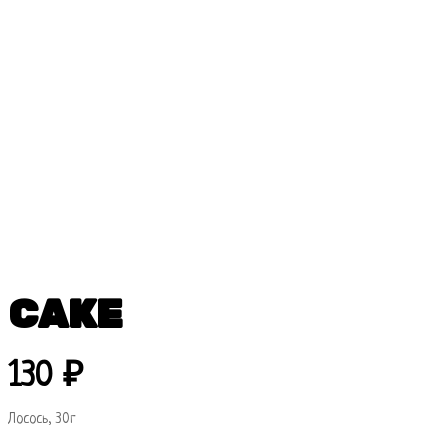
САКЕ
130
₽
Лосось, 30г