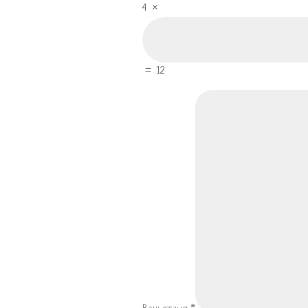
4
×
=
12