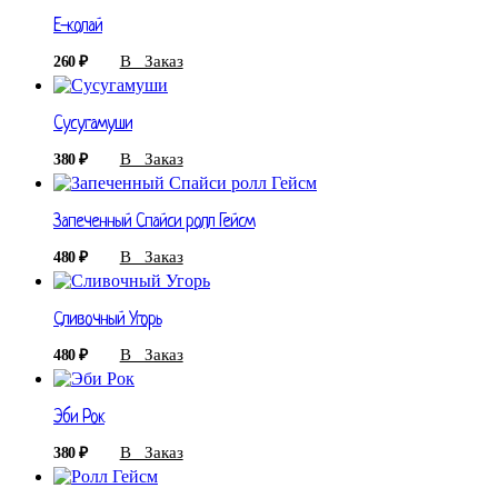
Е-колай
В Заказ
260
₽
Сусугамуши
В Заказ
380
₽
Запеченный Спайси ролл Гейсм
В Заказ
480
₽
Cливочный Угорь
В Заказ
480
₽
Эби Рок
В Заказ
380
₽