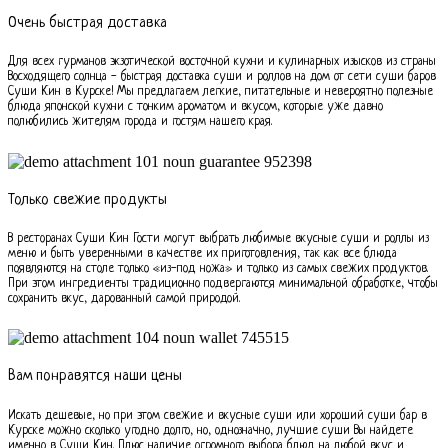
Очень быстрая доставка
Для всех гурманов экзотической восточной кухни и кулинарных изысков из страны
Восходящего солнца - быстрая доставка суши и роллов на дом от сети суши баров
Суши Кин в Курске! Мы предлагаем легкие, питательные и невероятно полезные
блюда японской кухни с тонким ароматом и вкусом, которые уже давно
полюбились жителям города и гостям нашего края.
Только свежие продукты
В ресторанах Суши Кин Гости могут выбрать любимые вкусные суши и роллы из
меню и быть уверенными в качестве их приготовления, так как все блюда
появляются на столе только «из-под ножа» и только из самых свежих продуктов.
При этом ингредиенты традиционно подвергаются минимальной обработке, чтобы
сохранить вкус, дарованный самой природой.
Вам понравятся наши цены
Искать дешевые, но при этом свежие и вкусные суши или хороший суши бар в
Курске можно сколько угодно долго, но, однозначно, лучшие суши Вы найдете
именно в Суши Кин. Плюс наличие огромного выбора блюд на любой вкус и