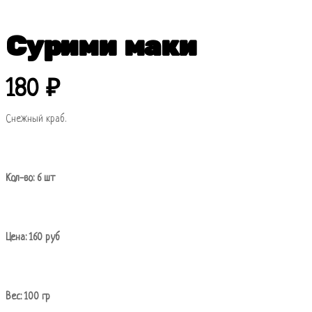
Сурими маки
180
₽
Снежный краб.
Кол-во: 6 шт
Цена:
160
руб
Вес: 100 гр