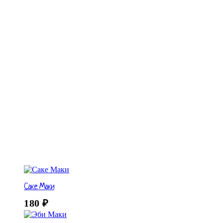
Саке Маки
180
₽