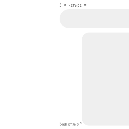
5
×
четыре
=
Ваш отзыв
*