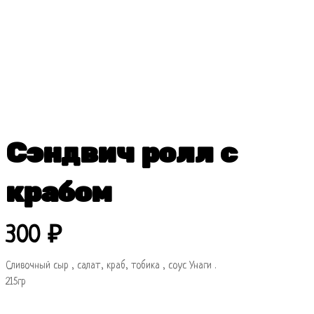
Сэндвич ролл с
крабом
300
₽
Сливочный сыр , салат, краб, тобика , соус Унаги .
215гр