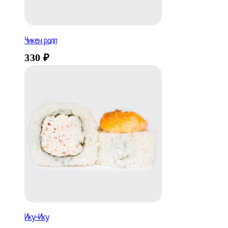
Чикен ролл
330
₽
Ику-Ику