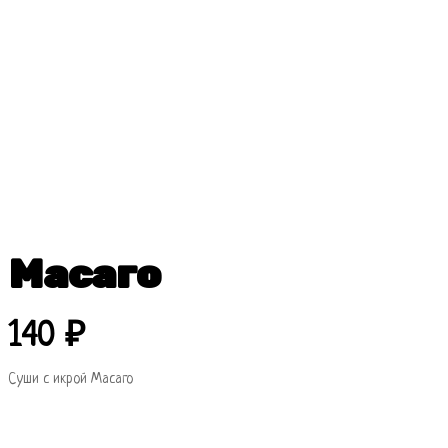
Масаго
140
₽
Суши с икрой Масаго